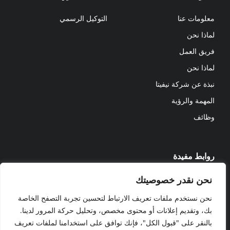
معلومات عنا
التوكيل الرسمي
لماذا نحن
فريق العمل
لماذا نحن
نبذة عن شركة نيفيتا
المهمة والرؤية
وظائف
روابط مفيدة
نحن نقدر خصوصيتك
المشاريع
مدونة
نحن نستخدم ملفات تعريف الارتباط لتحسين تجربة التصفح الخاصة
بك، وتقديم إعلانات أو محتوى مخصص، وتحليل حركة المرور لدينا.
© NEVITA 2023 ALL RIGHTS
بالنقر على "قبول الكل"، فإنك توافق على استخدامنا لملفات تعريف
RESERVED