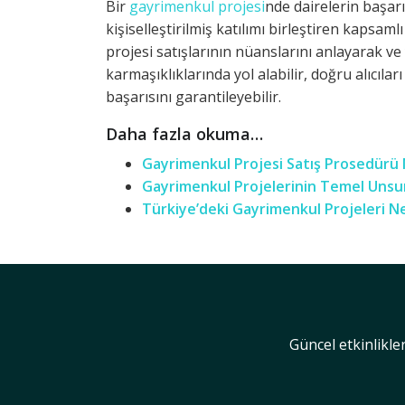
Bir
gayrimenkul projesi
nde dairelerin başarıl
kişiselleştirilmiş katılımı birleştiren kapsaml
projesi satışlarının nüanslarını anlayarak v
karmaşıklıklarında yol alabilir, doğru alıcıla
başarısını garantileyebilir.
Daha fazla okuma…
Gayrimenkul Projesi Satış Prosedürü 
Gayrimenkul Projelerinin Temel Unsur
Türkiye’deki Gayrimenkul Projeleri Ne
Güncel etkinlikle