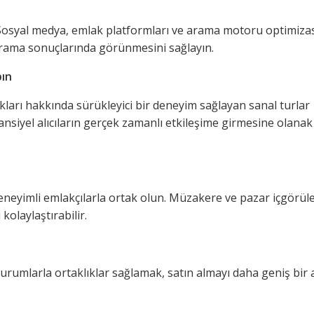
ir. Sosyal medya, emlak platformları ve arama motoru optimiz
i arama sonuçlarında görünmesini sağlayın.
pın
kları hakkında sürükleyici bir deneyim sağlayan sanal turlar
tansiyel alıcıların gerçek zamanlı etkileşime girmesine olanak
deneyimli emlakçılarla ortak olun. Müzakere ve pazar içgörüle
kolaylaştırabilir.
urumlarla ortaklıklar sağlamak, satın almayı daha geniş bir a