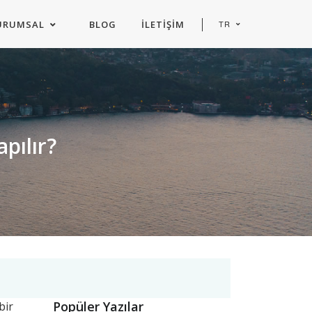
URUMSAL
BLOG
İLETIŞIM
TR
pılır?
Popüler Yazılar
bir