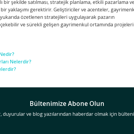
ı bir şekilde satılması, stratejik planlama, etkili pazarlama v
ı bir yaklaşımı gerektirir. Geliştiriciler ve acenteler, gayrimen
e yukarıda özetlenen stratejileri uygulayarak pazarın
rı çekebilir ve sürekli gelişen gayrimenkul ortamında projeler
Nedir?
ları Nelerdir?
lerdir?
Bültenimize Abone Olun
r, duyurular ve blog yazılarından haberdar olmak için bülte