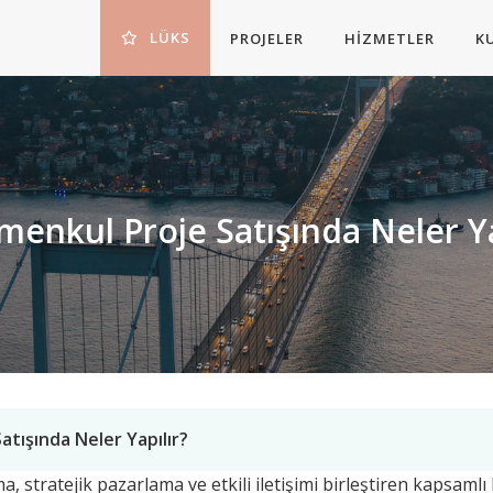
LÜKS
PROJELER
HIZMETLER
K
menkul Proje Satışında Neler Ya
atışında Neler Yapılır?
a, stratejik pazarlama ve etkili iletişimi birleştiren kapsamlı 