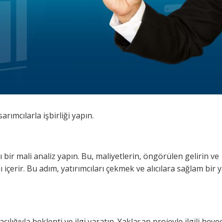
rımcılarla işbirliği yapın.
ı bir mali analiz yapın. Bu, maliyetlerin, öngörülen gelirin ve
içerir. Bu adım, yatırımcıları çekmek ve alıcılara sağlam bir 
ğıyla beklenti ve ilgi yaratın. Yaklaşan projeyle ilgili heye