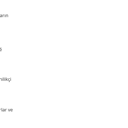
arın
ş
ilikçi
rlar ve