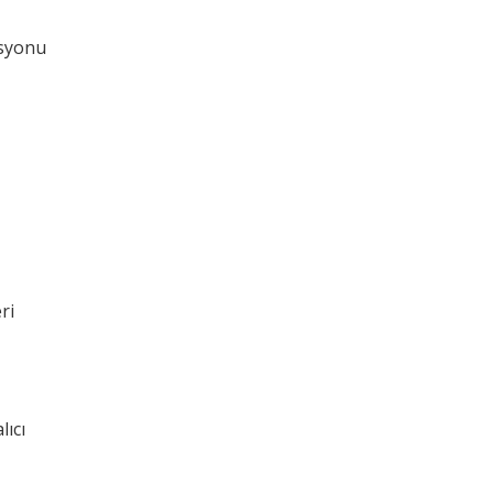
asyonu
ri
lıcı