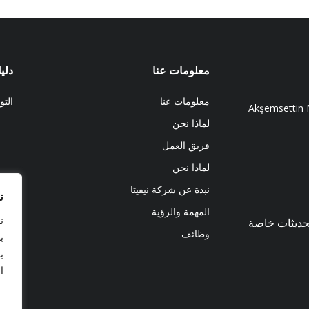
معلومات عنا
دلي
معلومات عنا
الت
Akşemsettin M
لماذا نحن
فريق العمل
لماذا نحن
نبذة عن شركة نيفيتا
ن
المهمة والرؤية
ن
تحديثات خاصة
وظائف
ب
ب
ا