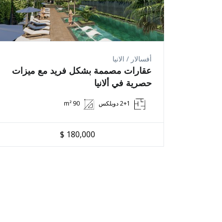
* ملكية كاملة
ينص قانون تركيا على التملك الحر لمشتري العقارات ويمكن للمال
اكتشف عالم نيفيتا ® الاحترافي
لا شيء أفضل من امتلاك شقة من الدرجة الأولى. سوف تساعدك نيفي
أفسالار / الانيا
عقارات مصممة بشكل فريد مع ميزات
نيفيتا هي جوهرة الأعمال العقارية. نحن دائما نقدم لعملائنا
حصرية في ألانيا
لا يهم مكان وجودك. ستقدم لك نيفيتا رؤى متخصصة ونصائح قانو
2+1 دوبلكس
90 m²
قم بزيارة صفحة "دليل المشتري" الخاصة بنا للحصول على نظرة 
180,000 $