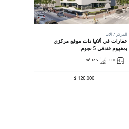
أ حياتك بذكريات رائعة.
المركز / الانيا
عقارات في ألانيا ذات موقع مركزي
بمفهوم فندقي 5 نجوم
دتك في الوصول إلى أهدافك.
32.5 m²
1+0
ا ترتيب لقاء معك.
120,000 $