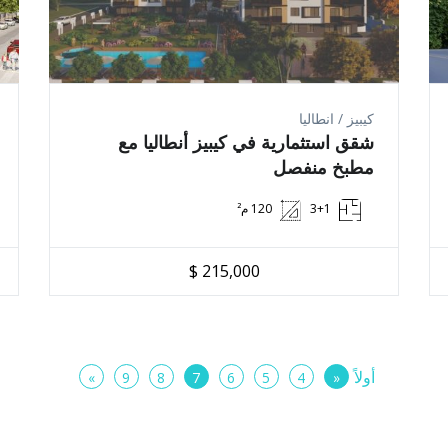
ك أن يفعل ما يريده بممتلكاته.
تا في العثور على عقار عالي الجودة الذي طالما حلمت بامتلاكه. لنبدأ من جديد ونمل
كيبيز / انطاليا
شقق استثمارية في كيبيز أنطاليا مع
 خدمات متفوقة. نضمن لك بمساعدتنا حصولك على أفضل الشقق في السوق التركي.
مطبخ منفصل
نية لمساعدتك في شراء الشقة التي لطالما أردتها. سنبذل قصارى جهدنا دائمًا لمساع
3+1
120 م²
عامة حول خدماتنا. إذا كانت لديك أي أسئلة فاتصل بنا على
(00905380984324)
ويمكنن
215,000 $
أولاً
»
9
8
7
6
5
4
«