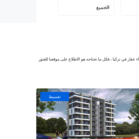
عقار في تركيا ، فكل ما تحتاجه هو الاطلاع على موقعنا للعثور
يمه ، باقتصاد تنافسي يشجع الاستثمار ، ونفقات معيشية
تقسيط
المرافق الترفيهية المحلية مثل الجبال أو البحيرات أو
ر و تكلفته بشكل عام. على سبيل المثال ، تتمتع معظم منازل
ا فاخرة في وسط المدينة ، بالقرب من مناطق الجذب الأخرى في
ي لائق لك.