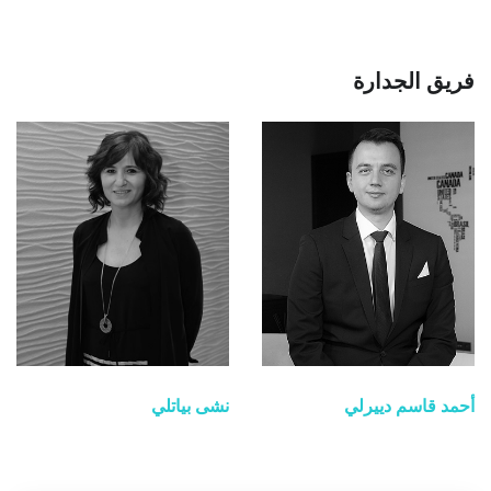
فريق الجدارة
أحمد قاسم دييرلي
نشى بياتلي