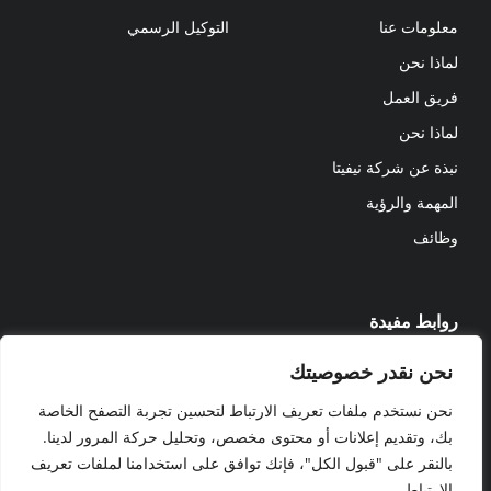
معلومات عنا
التوكيل الرسمي
لماذا نحن
فريق العمل
لماذا نحن
نبذة عن شركة نيفيتا
المهمة والرؤية
وظائف
روابط مفيدة
نحن نقدر خصوصيتك
المشاريع
مدونة
نحن نستخدم ملفات تعريف الارتباط لتحسين تجربة التصفح الخاصة
بك، وتقديم إعلانات أو محتوى مخصص، وتحليل حركة المرور لدينا.
© NEVITA 2023 ALL RIGHTS
بالنقر على "قبول الكل"، فإنك توافق على استخدامنا لملفات تعريف
RESERVED
الارتباط.