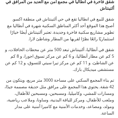
شقق فاخرة في أنطاليا في مجمع آمن مع العديد من المرافق في
ألتينتاش
شقق للبيع في انطاليا تقع في حي ألتينتاش في منطقة اكسو.
أصبح هذا الموقع أحد أكثر المناطق السكنية شهرة في أنطاليا مع
تطوير مشاريع سكنية فاخرة وجديدة. تعتبر ألتينتاش أيضًا خيارًا
استثماريًا رائعًا نظرًا لقربها من المطار وشاطئ لارا.
شقق في أنطاليا، ألتينتاش تبعد 500 متر عن محطات الحافلات، و
5 كم عن مطار أنطاليا، و 6 كم عن مركز تسوق اجورا، و 8 كم
عن الشاطئ، و 11 كم عن مركز تيرا سيتي للتسوق، و 12 كم عن
مستشفى ميديكال بارك.
تم بناء المجمع السكني على مساحة 3000 متر مربع، ويتكون من
42 شقة. يحتوي هذا المجمع على مرافق مثل حديقة مصممة جيدًا،
ومسارات للمشي، وكاميليا، ومسبحين، ومسبحين للأطفال،
وملعب للأطفال، ومركز للياقة البدنية، وساونا، وملاعب رياضية،
ومولد، ومصاعد، وخدمات الأمنية مع كاميرا أمنية على مدار
الساعة.