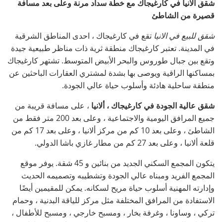
شقق ألانيا في كارغيجاك مع خطة سداد مرنة وعلى بعد مسافة
قصيرة من الشاطئ
شقق للبيع في الانيا
تقع في كارغيجاك ، احدى المناطق الشرقية
في المدينة. تعتبر كارغيجاك منطقة ثرية ذات مناظر طبيعية جيدة
وتقع بين جبال طوروس والبحر الأبيض المتوسط. تشتهر كارغيجاك
بمساكنها الراقية ويوصى بها بشدة لمشتري العقارات الباحثين عن
منطقة ساحلية هادئة وأسلوب حياة عالي الجودة.
شقق عالية الجودة في كارغيجاك ، ألانيا
، على مسافة قريبة من
جميع المرافق اليومية والاجتماعية ، وعلى بعد 200 متر فقط من
الشاطئ ، وعلى بعد 10 كم من مركز ألانيا ، وعلى بعد 17 كم من
قلعة ألانيا ، وعلى بعد 27 كم من مطار غازي باشا الدولي.
يتكون المجمع السكني الجديد من بنائين و 45 شقة. يوفر موقع
المجمع الفريد ومبناه عالي الجودة وتشطيبه وتصميمه الحديث
وإدارته المهنية أسلوب حياة مريح لسكانه. يمكن للمقيمين أيضًا
الاستفادة من المرافق المختلفة مثل مركز للياقة البدنية ، وحمام
تركي ، وساونا ، وغرفة بخار ، ومسبح خارجي ، ومسبح للأطفال ،