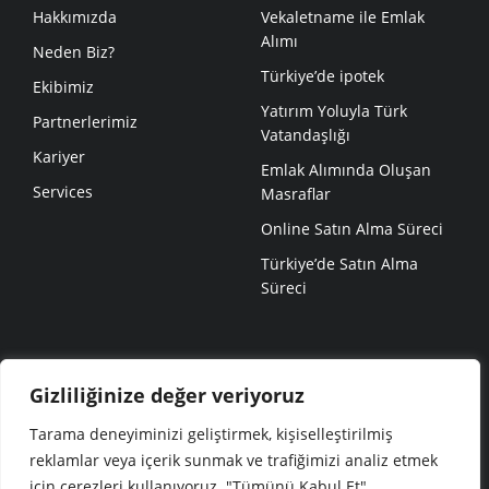
Hakkımızda
Vekaletname ile Emlak
Alımı
Neden Biz?
Türkiye’de ipotek
Ekibimiz
Yatırım Yoluyla Türk
Partnerlerimiz
Vatandaşlığı
Kariyer
Emlak Alımında Oluşan
Services
Masraflar
Online Satın Alma Süreci
Türkiye’de Satın Alma
Süreci
POPÜLER SAYFALAR
Gizliliğinize değer veriyoruz
Projeler
Tarama deneyiminizi geliştirmek, kişiselleştirilmiş
Blog
reklamlar veya içerik sunmak ve trafiğimizi analiz etmek
için çerezleri kullanıyoruz. "Tümünü Kabul Et"