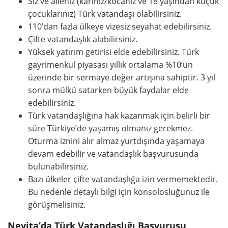
Siz ve aileniz (karınız/kocanız ve 18 yaşından küçük
çocuklarınız) Türk vatandaşı olabilirsiniz.
110’dan fazla ülkeye vizesiz seyahat edebilirsiniz.
Çifte vatandaşlık alabilirsiniz.
Yüksek yatırım getirisi elde edebilirsiniz. Türk
gayrimenkul piyasası yıllık ortalama %10’un
üzerinde bir sermaye değer artışına sahiptir. 3 yıl
sonra mülkü satarken büyük faydalar elde
edebilirsiniz.
Türk vatandaşlığına hak kazanmak için belirli bir
süre Türkiye’de yaşamış olmanız gerekmez.
Oturma iznini alır almaz yurtdışında yaşamaya
devam edebilir ve vatandaşlık başvurusunda
bulunabilirsiniz.
Bazı ülkeler çifte vatandaşlığa izin vermemektedir.
Bu nedenle detaylı bilgi için konsolosluğunuz ile
görüşmelisiniz.
Nevita’da Türk Vatandaşlığı Başvurusu