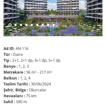
Ad ID:
AN-116
Tür :
Daire
Tip :
2+1, 2+1 dp, 4+1 dp, 5+1 dp
Banyo :
1, 2, 3
Metrekare :
96 m² - 217 m²
Balkon :
1, 2, 4
Teslim Tarihi :
30/06/2024
Şehir, Bölge :
Okurcalar
Havaalanı :
75 km
Sahil :
580 m