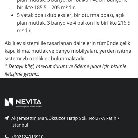
birlikte 185.5 – 205 m²’dir.
5 yatak odalı dubleksler, bir oturma odası, açık
plan mutfak, 3 banyo ve 4 balkon ile birlikte 216.5
m²’dir.
Akıllı ev sistemi ile tasarlanan dairelerin tümünde çelik
kapı, klima, mutfak ve banyo mobilyaları, yerden ısıtma
sistemi vb özellikler bulunmaktadır.
* Detaylı bilgi, mevcut durum ve ödeme planı için bizimle
iletişime geçiniz.
Akşemsettin Mah.Öksüzce Hatip Sok. No:27/A Fatih /
İstanbul
+902124016910