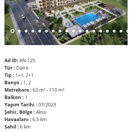
Ad ID:
AN-125
Tür :
Daire
Tip :
1+1, 2+1
Banyo :
1, 2
Metrekare :
63 m² - 110 m²
Balkon :
1
Yapım Tarihi :
07/2023
Şehir, Bölge :
Aksu
Havaalanı :
6.5 km
Sahil :
6 km