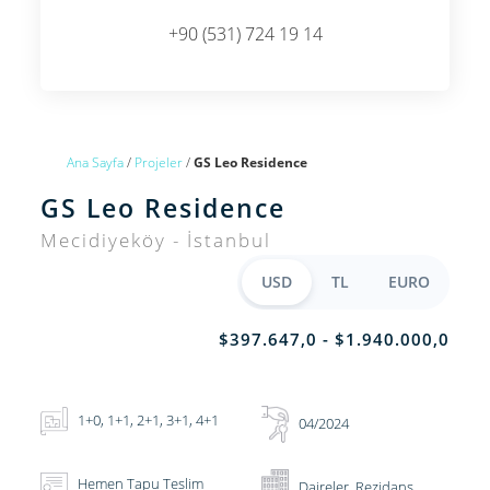
+90 (531) 724 19 14
Ana Sayfa
/
Projeler
/
GS Leo Residence
GS Leo Residence
Mecidiyeköy - İstanbul
USD
TL
EURO
$397.647,0 - $1.940.000,0
1+0, 1+1, 2+1, 3+1, 4+1
04/2024
Hemen Tapu Teslim
Daireler, Rezidans