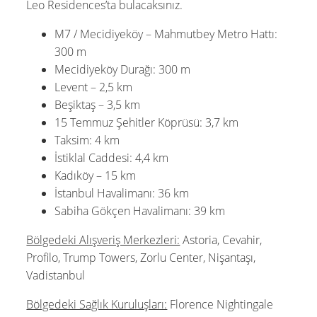
Leo Residences’ta bulacaksınız.
M7 / Mecidiyeköy – Mahmutbey Metro Hattı:
300 m
Mecidiyeköy Durağı: 300 m
Levent – 2,5 km
Beşiktaş – 3,5 km
15 Temmuz Şehitler Köprüsü: 3,7 km
Taksim: 4 km
İstiklal Caddesi: 4,4 km
Kadıköy – 15 km
İstanbul Havalimanı: 36 km
Sabiha Gökçen Havalimanı: 39 km
Bölgedeki Alışveriş Merkezleri:
Astoria, Cevahir,
Profilo, Trump Towers, Zorlu Center, Nişantaşı,
Vadistanbul
Bölgedeki Sağlık Kuruluşları:
Florence Nightingale