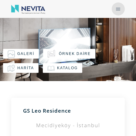
GALERİ
ÖRNEK DAİRE
HARİTA
KATALOG
GS Leo Residence
Mecidiyeköy - İstanbul