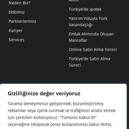
Neden Biz?
Türkiye’de ipotek
Ekibimiz
Yatırım Yoluyla Türk
Partnerlerimiz
Vatandaşlığı
Kariyer
Emlak Alımında Oluşan
Services
Masraflar
Online Satın Alma Süreci
Türkiye’de Satın Alma
Süreci
POPÜLER SAYFALAR
Gizliliğinize değer veriyoruz
Projeler
Tarama deneyiminizi geliştirmek, kişiselleştirilmiş
Blog
reklamlar veya içerik sunmak ve trafiğimizi analiz etmek
için çerezleri kullanıyoruz. "Tümünü Kabul Et"
© NEVITA 2023 ALL RIGHTS
seçeneğine tıklayarak çerez kullanımımızı kabul etmiş
RESERVED