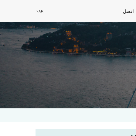
اتصل
AR
حث