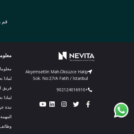
قم ب
معلوما
معلوما
Akşemsettin Mah.Öksüzce Hatip
لماذا ن
Sok. No:27/A Fatih / İstanbul
فريق ا
+902124016910
لماذا ن
نبذة عن
المهمة 
وظائف