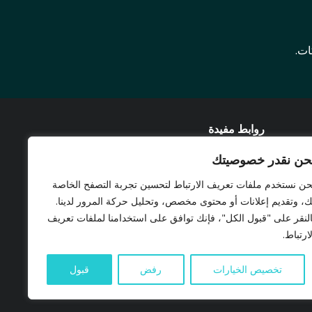
ات.
روابط مفيدة
حن نقدر خصوصيتك
المشاريع
مدونة
حن نستخدم ملفات تعريف الارتباط لتحسين تجربة التصفح الخاصة
ك، وتقديم إعلانات أو محتوى مخصص، وتحليل حركة المرور لدينا.
© NEVITA 2023 ALL RIGHTS RESERVED
النقر على "قبول الكل"، فإنك توافق على استخدامنا لملفات تعريف
سياسة الخصوصية و ملفات الارتباط
لارتباط.
كوكيز
تخصيص الخيارات
رفض
قبول