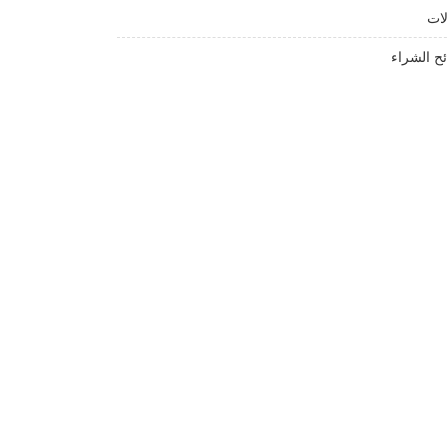
لات
ئح الشراء