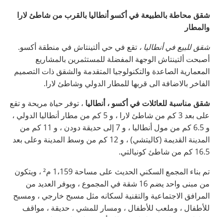
شقق محاطة بالطبيعة في أكسو أنطاليا بالقرب من شاطئ لارا
والمطار
شقق للبيع في أنطاليا ،
تقع في حي ألتينتاش في منطقة أكسو.
أصبحت ألتينتاش الوجهة المفضلة للمستثمرين بالمشاريع
المعمارية الصاعدة والتكنولوجيا المتقدمة والشقق ذات التصميم
الفاخر بالاضافة الى قربها للمطار الدولي وشاطئ لارا.
شقق مناسبة للعائلات في أكسو ، أنطاليا
، توفر حياة مريحة و تقع
على بعد 3 كم من شاطئ لارا ، و 5 كم من مطار أنطاليا الدولي ،
و 6.5 كم من مول أنطاليا ، و 7 إلى حديقة دودن ، و 11 كم من
المدينة القديمة (كاليتشي) ، و 12 كم من وسط المدينة وعلى بعد
16.5 كم من شاطئ كونيالتي.
تم بناء المجمع السكني الحديث على مساحة 1،159 م² ، ويتكون
من مبنى واحد يضم 16 شقة في المجموع ، ويوفر العديد من
المرافق الاجتماعية والتقنية لسكانه مثل مسبح خارجي ، ومسبح
للأطفال ، وملعب للأطفال ، ومسار للمشي ، حديقة ، مواقف