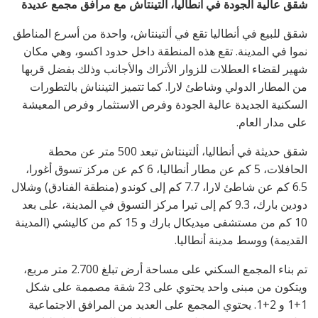
شقق عالية الجودة في أنطاليا، ألتينتاش مع مرافق مجمع عديدة
شقق للبيع في أنطاليا تقع في ألتينتاش، واحدة من أسرع المناطق
نموا في المدينة. تقع هذه المنطقة داخل حدود اكسو، وهي مكان
شهير لقضاء العطلات للزوار الأتراك والأجانب وذلك بفضل قربها
من المطار الدولي وشاطئ لارا. كما تتميز التينناش بالتطورات
السكنية الجديدة عالية الجودة وفرص الاستثمار وفرص المعيشة
على مدار العام.
شقق حديثة في أنطاليا، ألتينتاش تبعد 500 متر عن محطة
الحافلات، 5 كم عن مطار أنطاليا، 6 كم عن مركز تسوق أغورا،
6.5 كم عن شاطئ لارا، 7.7 كم إلى كوندو (منطقة الفنادق) وشلال
دودين بارك، 9.3 كم إلى تيرا مركز التسوق في المدينة، على بعد
10 كم من مستشفى ميديكال بارك و 15 كم من كاليشي (المدينة
القديمة) ووسط مدينة أنطاليا.
تم بناء المجمع السكني على مساحة أرض تبلغ 2.700 متر مربع،
ويتكون من مبنى واحد يحتوي على 23 شقة مصممة على شكل
1+1 و 2+1. يحتوي المجمع على العديد من المرافق الاجتماعية