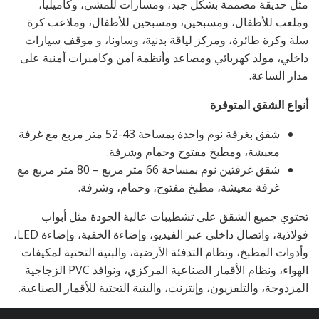
مثل حديقة مصممة بشكل جيد، ومسارات للمشي، وكاميليا،
وملعب للأطفال، ومسبحين، ومسبحين للأطفال، وملاعب كرة
سلة وكرة طائرة، ومركز لياقة بدنية، وساونا، و موقف سيارات
داخلي، مولد كهربائي ومصاعد وأنظمة أمن وكاميرات أمنية على
مدار الساعة.
أنواع الشقق المتوفرة
شقق بغرفة نوم واحدة بمساحة 43-52 متر مربع مع غرفة
معيشة، ومطبخ مفتوح وحمام وشرفة.
شقق غرفتين نوم بمساحة 66 متر مربع – 80 متر مربع مع
غرفة معيشة، مطبخ مفتوح، وحمام، وشرفة.
تحتوي جميع الشقق على تشطيبات عالية الجودة مثل أبواب
فولاذية، واتصال داخلي عبر الفيديو، وإضاءة الخفية، وإضاءة LED،
وأدوات المطبخ، ونظام التدفئة الأرضية، والبنية التحتية لمكيفات
الهواء، ونظام الأقمار الصناعية المركزي، ونوافذ PVC الزجاجية
المزدوجة، والتلفزيون، وإنترنت، والبنية التحتية للأقمار الصناعية.