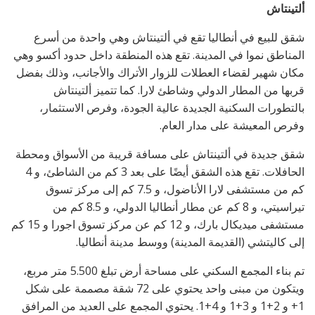
ألتينتاش
شقق للبيع في أنطاليا تقع في ألتينتاش وهي واحدة من أسرع
المناطق نموا في المدينة. تقع هذه المنطقة داخل حدود أكسو وهي
مكان شهير لقضاء العطلات للزوار الأتراك والأجانب، وذلك بفضل
قربها من المطار الدولي وشاطئ لارا. كما تتميز ألتينتاش
بالتطورات السكنية الجديدة عالية الجودة، وفرص الاستثمار،
وفرص المعيشة على مدار العام.
شقق جديدة في ألتينتاش على مسافة قريبة من الأسواق ومحطة
الحافلات. تقع هذه الشقق أيضًا على بعد 3 كم من الشاطئ، و 4
كم من مستشفى لارا الأناضول، و 7.5 كم إلى مركز تسوق
تيراسيتي، و 8 كم عن مطار أنطاليا الدولي، و 8.5 كم من
مستشفى ميديكال بارك، و 12 كم عن مركز تسوق اجورا و 15 كم
إلى كاليتشي (القديمة المدينة) ووسط مدينة أنطاليا.
تم بناء المجمع السكني على مساحة أرض تبلغ 5.500 متر مربع،
ويتكون من مبنى واحد يحتوي على 72 شقة مصممة على شكل
1+ و 2+1 و 3+1 و 4+1. يحتوي المجمع على العديد من المرافق