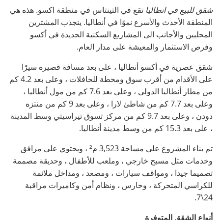
شقق للبيع في انطاليا
تقع في التينتاس في منطقة اكسو. هذه هي
المنطقة الأحدث والأسرع نموًا في أنطاليا. ينجذب المشترين
المحليين والأجانب الى المشاريع السكنية الجديدة في أكسو
وفرص الاستثمار والمعيشة على مدار العام.
شقق عصرية في أكسو أنطاليا ، على بعد مسافة قصيرة سيرًا
على الأقدام من أقرب سوق ومحطة للحافلات ، وعلى بعد 4.2 كم
من مطار أنطاليا الدولي ، وعلى بعد 7.6 كم من مول أنطاليا ،
وعلى بعد 7.7 كم من شاطئ لارا ، وعلى بعد 9 كم من منتزه
دودن ، وعلى بعد 9.7 كم من مركز تسوق تيراسيتي وسط المدينة
، على بعد 15.3 كم من وسط مدينة أنطاليا.
تم بناء المشروع على مساحة 3,523 م² ، ويحتوي على مرافق
وخدمات مثل مسبح خارجي ، وملعب للأطفال ، وحديقة مصممة
تصميما جيدا ، ومواقف سيارات ، ومصعد ، ومداخل ملائمة
للكراسي المتحركة ، وحارس ، ونظام أمن وكاميرات مراقبة
24\7.
أنواع الشقق المتوفرة