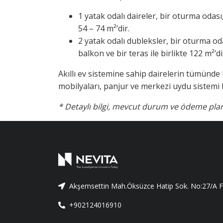
1 yatak odalı daireler, bir oturma odası,
54 – 74 m²’dir.
2 yatak odalı dubleksler, bir oturma oda
balkon ve bir teras ile birlikte 122 m²’di
Akıllı ev sistemine sahip dairelerin tümünde
mobilyaları, panjur ve merkezi uydu sistemi
* Detaylı bilgi, mevcut durum ve ödeme planı 
Akşemsettin Mah.Öksüzce Hatip Sok. No:27/A Fa
+902124016910