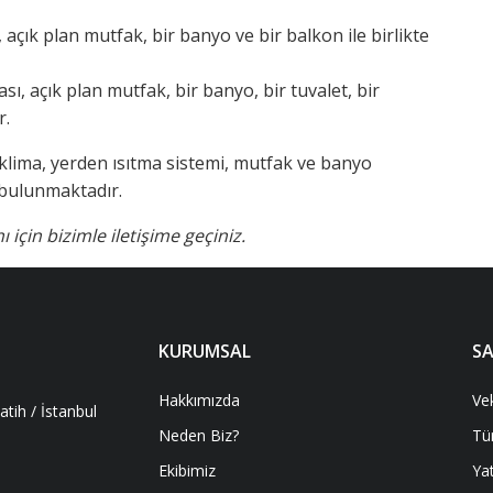
 açık plan mutfak, bir banyo ve bir balkon ile birlikte
sı, açık plan mutfak, bir banyo, bir tuvalet, bir
r.
 klima, yerden ısıtma sistemi, mutfak ve banyo
 bulunmaktadır.
için bizimle iletişime geçiniz.
KURUMSAL
SA
Hakkımızda
Ve
tih / İstanbul
Neden Biz?
Tü
Ekibimiz
Yat