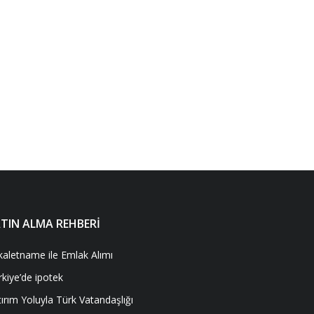
TIN ALMA REHBERİ
kaletname ile Emlak Alımı
rkiye’de ipotek
ırım Yoluyla Türk Vatandaşlığı