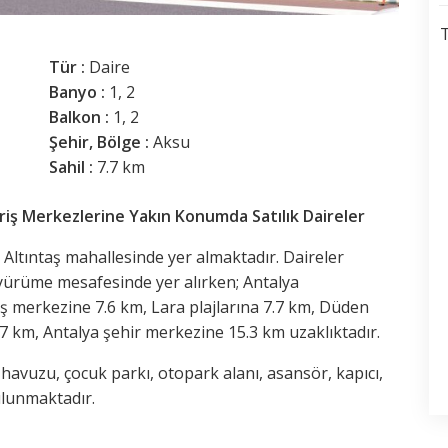
T
Tür :
Daire
Banyo :
1, 2
Balkon :
1, 2
Şehir, Bölge :
Aksu
Sahil :
7.7 km
eriş Merkezlerine Yakın Konumda Satılık Daireler
lı Altıntaş mahallesinde yer almaktadır. Daireler
yürüme mesafesinde yer alırken; Antalya
iş merkezine 7.6 km, Lara plajlarına 7.7 km, Düden
.7 km, Antalya şehir merkezine 15.3 km uzaklıktadır.
 havuzu, çocuk parkı, otopark alanı, asansör, kapıcı,
ulunmaktadır.