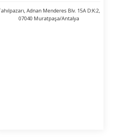
ahılpazarı, Adnan Menderes Blv. 15A D:K:2,
07040 Muratpaşa/Antalya