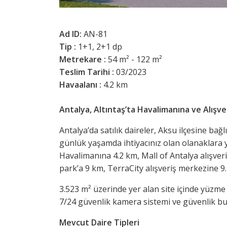
Ad ID:
AN-81
Tip :
1+1, 2+1 dp
Metrekare :
54 m² - 122 m²
Teslim Tarihi :
03/2023
Havaalanı :
4.2 km
Antalya, Altıntaş’ta Havalimanına ve Alışv
Antalya’da satılık daireler, Aksu ilçesine bağ
günlük yaşamda ihtiyacınız olan olanaklara 
Havalimanına 4.2 km, Mall of Antalya alışver
park’a 9 km, TerraCity alışveriş merkezine 9
3.523 m² üzerinde yer alan site içinde yüzme
7/24 güvenlik kamera sistemi ve güvenlik b
Mevcut Daire Tipleri