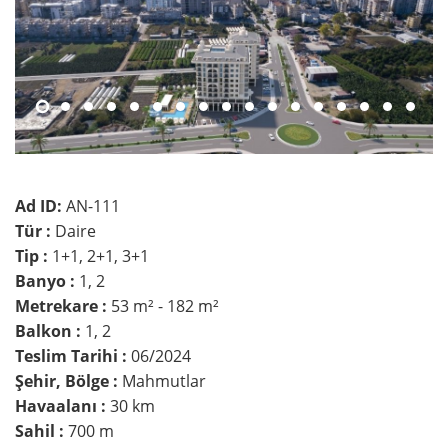
Ad ID:
AN-111
Tür :
Daire
Tip :
1+1, 2+1, 3+1
Banyo :
1, 2
Metrekare :
53 m² - 182 m²
Balkon :
1, 2
Teslim Tarihi :
06/2024
Şehir, Bölge :
Mahmutlar
Havaalanı :
30 km
Sahil :
700 m