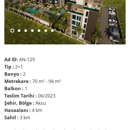
Ad ID:
AN-129
Tip :
2+1
Banyo :
2
Metrekare :
70 m² - 94 m²
Balkon :
1
Teslim Tarihi :
06/2023
Şehir, Bölge :
Aksu
Havaalanı :
4 km
Sahil :
3 km