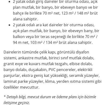
2 yatak odalı giriş daireler bir oturma odası, açık
plan mutfak, bir banyo, bir ebeveyn banyo ve bir
bahçe ile birlikte 70 m² net, 123 m² / 148 m² brüt
alana sahiptir.
2 yatak odalı ara kat daireler bir oturma odası,
açık plan mutfak, bir banyo, bir ebeveyn bany, bir
balkon veya bir teras seçeneği ile birlikte 70 m² /
94 m net, 103 m² / 134 m² brüt alana sahiptir.
Dairelerin tümünde çelik kapı, görüntülü diyafon
sistemi, ankastre mutfak, birinci sınıf mutfak dolabı,
granit evye ve kuvars mutfak tezgahı, elbise dolabı,
banyo dolabı, duşakabin, PVC pencereler, elektrikli
panjurlar, ekstra geniş kat yüksekliği, seramik yüzeyler,
laminat parke yüzeyler, klima, yerden ısıtma sistemi gibi
özellikler mevcuttur.
* Detaylı bilgi, mevcut durum ve ödeme planı için bizimle
iletişime geçiniz.