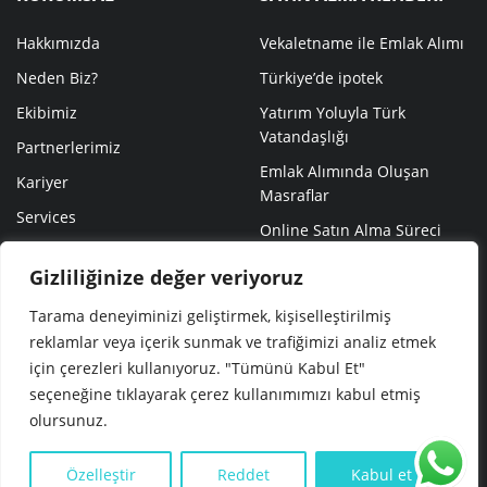
Hakkımızda
Vekaletname ile Emlak Alımı
Neden Biz?
Türkiye’de ipotek
Ekibimiz
Yatırım Yoluyla Türk
Vatandaşlığı
Partnerlerimiz
Emlak Alımında Oluşan
Kariyer
Masraflar
Services
Online Satın Alma Süreci
Türkiye’de Satın Alma Süreci
Gizliliğinize değer veriyoruz
Tarama deneyiminizi geliştirmek, kişiselleştirilmiş
reklamlar veya içerik sunmak ve trafiğimizi analiz etmek
için çerezleri kullanıyoruz. "Tümünü Kabul Et"
seçeneğine tıklayarak çerez kullanımımızı kabul etmiş
© NEVITA 2023 ALL RIGHTS RESERVED
olursunuz.
Özelleştir
Reddet
Kabul et