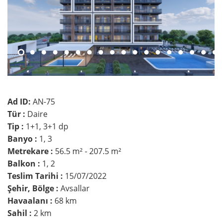
Ad ID:
AN-75
Tür :
Daire
Tip :
1+1, 3+1 dp
Banyo :
1, 3
Metrekare :
56.5 m² - 207.5 m²
Balkon :
1, 2
Teslim Tarihi :
15/07/2022
Şehir, Bölge :
Avsallar
Havaalanı :
68 km
Sahil :
2 km