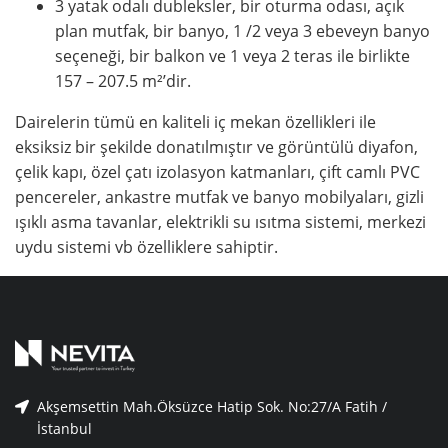
3 yatak odalı dubleksler, bir oturma odası, açık
plan mutfak, bir banyo, 1 /2 veya 3 ebeveyn banyo
seçeneği, bir balkon ve 1 veya 2 teras ile birlikte
157 – 207.5 m²’dir.
Dairelerin tümü en kaliteli iç mekan özellikleri ile
eksiksiz bir şekilde donatılmıştır ve görüntülü diyafon,
çelik kapı, özel çatı izolasyon katmanları, çift camlı PVC
pencereler, ankastre mutfak ve banyo mobilyaları, gizli
ışıklı asma tavanlar, elektrikli su ısıtma sistemi, merkezi
uydu sistemi vb özelliklere sahiptir.
Akşemsettin Mah.Öksüzce Hatip Sok. No:27/A Fatih /
İstanbul