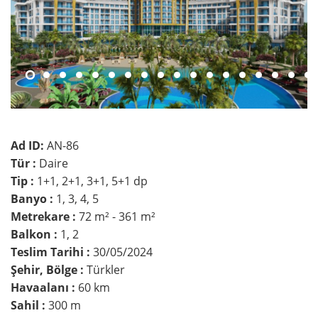
Ad ID:
AN-86
Tür :
Daire
Tip :
1+1, 2+1, 3+1, 5+1 dp
Banyo :
1, 3, 4, 5
Metrekare :
72 m² - 361 m²
Balkon :
1, 2
Teslim Tarihi :
30/05/2024
Şehir, Bölge :
Türkler
Havaalanı :
60 km
Sahil :
300 m