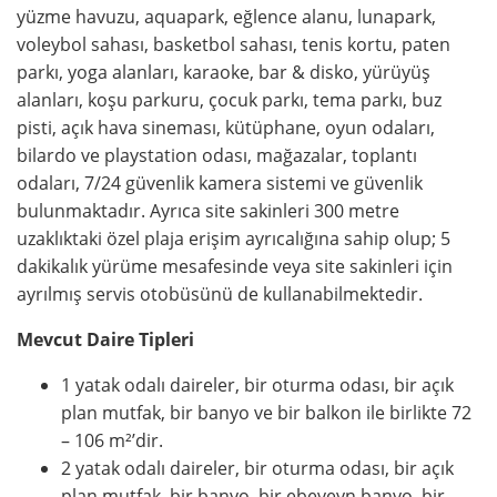
yüzme havuzu, aquapark, eğlence alanu, lunapark,
voleybol sahası, basketbol sahası, tenis kortu, paten
parkı, yoga alanları, karaoke, bar & disko, yürüyüş
alanları, koşu parkuru, çocuk parkı, tema parkı, buz
pisti, açık hava sineması, kütüphane, oyun odaları,
bilardo ve playstation odası, mağazalar, toplantı
odaları, 7/24 güvenlik kamera sistemi ve güvenlik
bulunmaktadır. Ayrıca site sakinleri 300 metre
uzaklıktaki özel plaja erişim ayrıcalığına sahip olup; 5
dakikalık yürüme mesafesinde veya site sakinleri için
ayrılmış servis otobüsünü de kullanabilmektedir.
Mevcut Daire Tipleri
1 yatak odalı daireler, bir oturma odası, bir açık
plan mutfak, bir banyo ve bir balkon ile birlikte 72
– 106 m²’dir.
2 yatak odalı daireler, bir oturma odası, bir açık
plan mutfak, bir banyo, bir ebeveyn banyo, bir