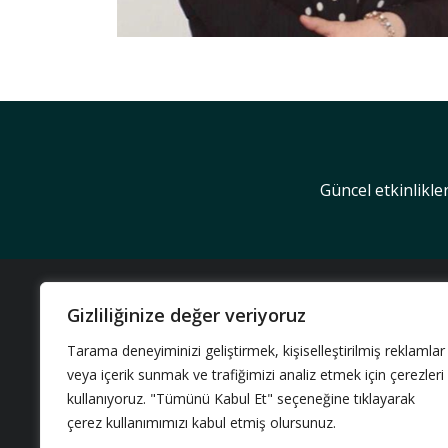
Güncel etkinlikle
KUR
Gizliliğinize değer veriyoruz
Hakkı
Tarama deneyiminizi geliştirmek, kişiselleştirilmiş reklamlar
Akşemsettin Mah.Öksüzce Hatip
veya içerik sunmak ve trafiğimizi analiz etmek için çerezleri
Neden
Sok. No:27/A Fatih / İstanbul
kullanıyoruz. "Tümünü Kabul Et" seçeneğine tıklayarak
Ekibi
+902124016910
çerez kullanımımızı kabul etmiş olursunuz.
Partn