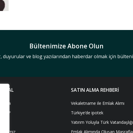
Bültenimize Abone Olun
r, duyurular ve blog yazılarından haberdar olmak için bülte
UMSAL
SATIN ALMA REHBERİ
mızda
Vekaletname ile Emlak Alımı
 Biz?
Türkiye’de ipotek
miz
Yatırım Yoluyla Türk Vatandaşlığı
erlerimiz
Emlak Alımında Oluşan Masrafla